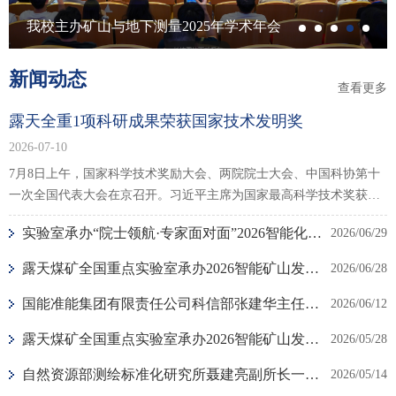
我校主办矿山与地下测量2025年学术年会
新闻动态
查看更多
露天全重1项科研成果荣获国家技术发明奖
2026-07-10
7月8日上午，国家科学技术奖励大会、两院院士大会、中国科协第十
一次全国代表大会在京召开。习近平主席为国家最高科学技术奖获得
者等颁奖并发表重要讲话。露天全重实验室1项科研成果获国家科学技
实验室承办“院士领航·专家面对面”2026智能化测绘学术报告会
2026/06/29
术奖。由实验室李全生教授作为第一完成人、陈树召教授作为第二完
成人，中国矿业大…
露天煤矿全国重点实验室承办2026智能矿山发展大会（川渝）
2026/06/28
国能准能集团有限责任公司科信部张建华主任一行来室调研交流
2026/06/12
露天煤矿全国重点实验室承办2026智能矿山发展大会（新疆）
2026/05/28
自然资源部测绘标准化研究所聂建亮副所长一行访问露天全重实验室
2026/05/14