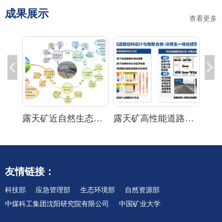
成果展示
查看更多
露天矿空天地协同监测技术及系统平台
露天矿近自然生态修复理论与技术
露天矿高性能道路结构设计与地聚合物-冷再生一体化修筑技术
露
友情链接：
科技部
应急管理部
生态环境部
自然资源部
中煤科工集团沈阳研究院有限公司
中国矿业大学