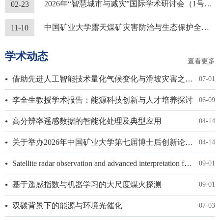
2026年“智慧城市与减灾”国际学术研讨会（1号通知）
02-23
中国矿业大学露天煤矿灾害防治与生态保护全国重点实验室 2025年度开放基金课题申请指南
11-10
学术动态
查看更多
借助先进人工智能技术量化气候变化与滑坡灾害之间的时空因果关系
07-01
李全生教授学术报告：能源科技创新与人才培养探讨
06-09
高分辨率遥感数据的智能化处理及典型应用
04-14
关于举办2026年中国矿业大学第七届博士后创新论坛暨全国博士后学术交流活动的通知（第一轮）
04-14
Satellite radar observation and advanced interpretation for stability monitoring of open pits: the Manefay failure(Kennecott Copper Mine),Utah,USA
09-01
基于遥感指数与机器学习的大尺度煤火探测
09-01
双碳背景下的能源与环境光催化
07-03